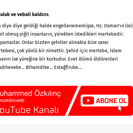
luk ve vebali kaldırır.
um diye diye geldiği halde engellenememişse, Hz. Osman’ın (ra)
hit olmuş yiğit insanların, yürekten istedikleri mertebedir.
ayamazlar. Onlar bizden şehitler almakla bize zarar
tebesi, çok yönlü bir nimettir. Şehid için mertebe, İslam
anın ise yüreğine bir korkudur. Evet ölümü öldürenleri
n. Subheneke… Bihamdike… Estağfiruke…