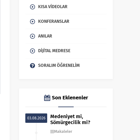
KISA VIDEOLAR
KONFERANSLAR
ANILAR
DIJITAL MEDRESE
SORALIM ÖĞRENELIM
Son Eklenenler
Medeniyet mi,
03.08.2026
Sömürgecilik mi?
Makaleler