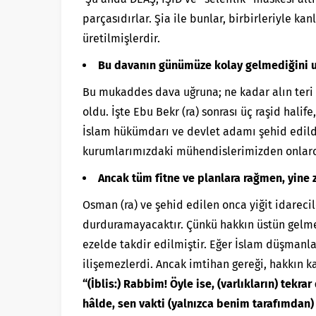
parçasıdırlar. Şia ile bunlar, birbirleriyle ka
üretilmişlerdir.
Bu davanın günümüze kolay gelmediğini 
Bu mukaddes dava uğruna; ne kadar alın teri v
oldu. İşte Ebu Bekr (ra) sonrası üç raşid halif
İslam hükümdarı ve devlet adamı şehid edildi
kurumlarımızdaki mühendislerimizden onlarca
Ancak tüm fitne ve planlara rağmen, yine z
Osman (ra) ve şehid edilen onca yiğit idarec
durduramayacaktır. Çünkü hakkın üstün gelmes
ezelde takdir edilmiştir. Eğer İslam düşmanla
ilişemezlerdi. Ancak imtihan gereği, hakkın k
“(İblis:) Rabbim! Öyle ise, (varlıkların) tekra
hâlde, sen vakti (yalnızca benim tarafımdan)