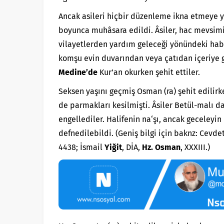
Ancak asileri hiçbir düzenleme ikna etmeye
boyunca muhâsara edildi. Âsiler, hac mevsim
vilayetlerden yardım geleceği yönündeki haber 
komşu evin duvarından veya çatıdan içeriye gi
Medine’de
Kur’an okurken şehit ettiler.
Seksen yaşını geçmiş Osman (ra) şehit edilir
de parmakları kesilmişti. Âsiler Betül-malı 
engellediler. Halifenin na‘şı, ancak geceleyin
defnedilebildi. (Geniş bilgi için baknz: Cevdet 
4438; İsmail
Yiğit
, DİA,
Hz. Osman
, XXXIII.)