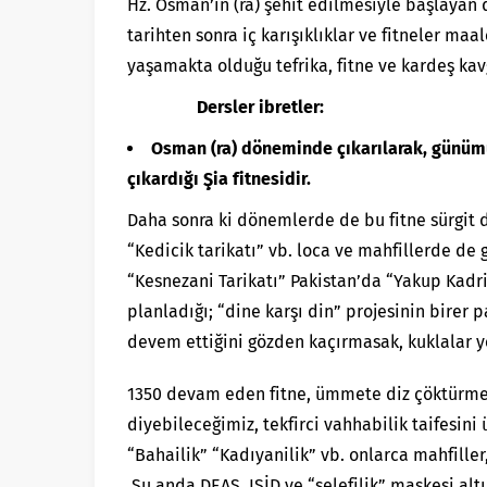
Hz. Osman’ın (ra) şehit edilmesiyle başlayan 
tarihten sonra iç karışıklıklar ve fitneler maa
yaşamakta olduğu tefrika, fitne ve kardeş kavg
Dersler ibretler:
Osman (ra) döneminde çıkarılarak, günümü
çıkardığı Şia fitnesidir.
Daha sonra ki dönemlerde de bu fitne sürgit d
“Kedicik tarikatı” vb. loca ve mahfillerde de
“Kesnezani Tarikatı” Pakistan’da “Yakup Kadri”
planladığı; “dine karşı din” projesinin birer 
devem ettiğini gözden kaçırmasak, kuklalar ye
1350 devam eden fitne, ümmete diz çöktürmeye
diyebileceğimiz, tekfirci vahhabilik taifesini 
“Bahailik” “Kadıyanilik” vb. onlarca mahfiller
Şu anda DEAŞ, IŞİD ve “selefilik” maskesi altı