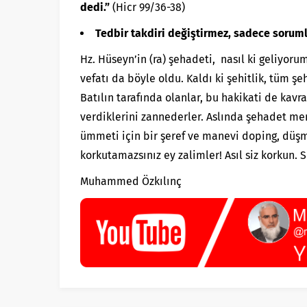
dedi.”
(Hicr 99/36-38)
Tedbir takdiri değiştirmez, sadece sorumlu
Hz. Hüseyn’in (ra) şehadeti, nasıl ki geliyor
vefatı da böyle oldu. Kaldı ki şehitlik, tüm şe
Batılın tarafında olanlar, bu hakikati de kavr
verdiklerini zannederler. Aslında şehadet mer
ümmeti için bir şeref ve manevi doping, düşm
korkutamazsınız ey zalimler! Asıl siz korku
Muhammed Özkılınç