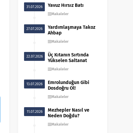
Yavuz Hırsız Batı
31.07.2026
Makaleler
Yardımlaşmaya Takoz
27.07.2026
Ahbap
Makaleler
Üç Kıtanın Sırtında
22.07.2026
Yükselen Saltanat
Makaleler
Emrolunduğun Gibi
13.07.2026
Dosdoğru Ol!
Makaleler
Mezhepler Nasıl ve
11.07.2026
Neden Doğdu?
Makaleler