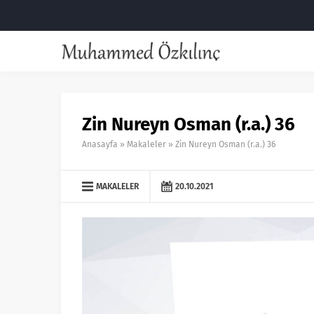
Zin Nureyn Osman (r.a.) 36
Anasayfa
»
Makaleler
»
Zin Nureyn Osman (r.a.) 36
MAKALELER
20.10.2021