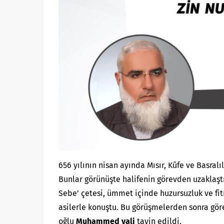
656 yılının nisan ayında Mısır, Kûfe ve Basralı
Bunlar görünüşte halifenin görevden uzaklaştı
Sebe’ çetesi, ümmet içinde huzursuzluk ve fi
asilerle konuştu. Bu görüşmelerden sonra göre
oğlu
Muhammed vali
tayin edildi.