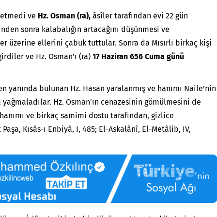
 yetmedi ve
Hz. Osman (ra),
âsîler tarafından evi 22 gün
inden sonra kalabalığın artacağını düşünmesi ve
üzerine ellerini çabuk tuttular. Sonra da Mısırlı birkaç kişi
rdiler ve Hz. Osman’ı (ra)
17 Haziran 656 Cuma günü
ken yanında bulunan Hz. Hasan yaralanmış ve hanımı Naile’nin
da yağmaladılar. Hz. Osman’ın cenazesinin gömülmesini de
 hanımı ve birkaç samimi dostu tarafından, gizlice
Paşa, Kısâs-ı Enbiyâ, I, 485; El-Askalânî, El-Metâlib, IV,