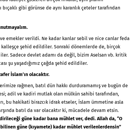
nlı bıçaklı gibi görünse de aynı karanlık çeteler tarafından
unutmayalım.
e emekler verildi. Ne kadar kanlar sebil ve nice canlar feda
e, kalleşçe şehid edildiler. Sonraki dönemlerde de, birçok
ler. Sadece devlet adamı da değil, bizim Aselsan vb. kritik
sı şu yaşadığımız çağda şehid edildiler.
afer İslam’ın olacaktır.
ilerimize rağmen, batıl dün hakkı durduramamış ve bugün de
i; adil ve kadiri mutlak olan mülkün sahibi tarafından,
rı, bu hakikati birazcık idrak etseler, İslam ümmetine asla
arşında batıl da var olacaktır ki, mücadele devam etsin.
r dirileceği güne kadar bana mühlet ver, dedi. Allah da, “O
 bilinen güne (kıyamete) kadar mühlet verilenlerdensin”