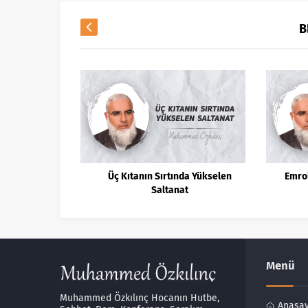
B
akoz Ahbap
Üç Kıtanın Sırtında Yükselen
Emro
Saltanat
Menü
Muhammed Özkılınç Hocanın Hutbe,
Anasa