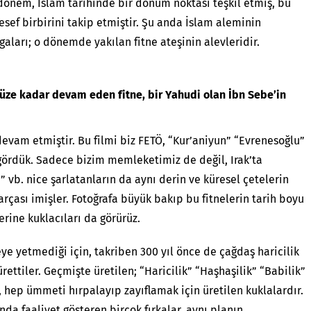
dönem, İslâm tarihinde bir dönüm noktası teşkil etmiş, bu
lesef birbirini takip etmiştir. Şu anda İslam aleminin
aları; o dönemde yakılan fitne ateşinin alevleridir.
ze kadar devam eden fitne, bir Yahudi olan İbn Sebe’in
evam etmiştir. Bu filmi biz FETÖ, “Kur’aniyun” “Evrenesoğlu”
 gördük. Sadece bizim memleketimiz de değil, Irak’ta
 vb. nice şarlatanların da aynı derin ve küresel çetelerin
parçası imişler. Fotoğrafa büyük bakıp bu fitnelerin tarih boyu
rine kuklacıları da görürüz.
 yetmediği için, takriben 300 yıl önce de çağdaş haricilik
ürettiler. Geçmişte üretilen; “Haricilik” “Haşhaşilik” “Babilik”
, hep ümmeti hırpalayıp zayıflamak için üretilen kuklalardır.
nda faaliyet gösteren birçok fırkalar, aynı planın