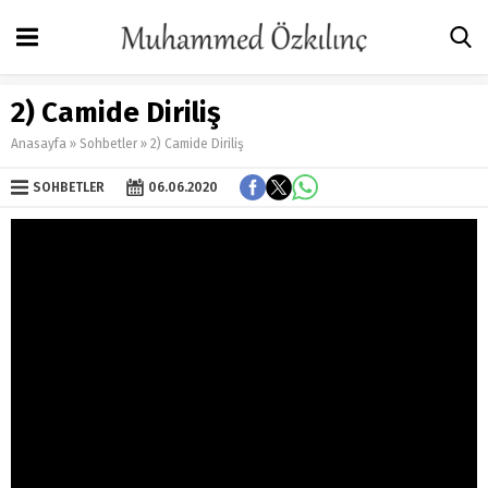
2) Camide Diriliş
Anasayfa
»
Sohbetler
»
2) Camide Diriliş
SOHBETLER
06.06.2020